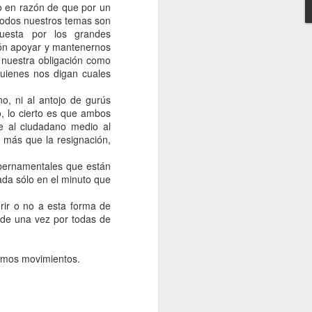
o en razón de que por un
todos nuestros temas son
Nov 9th
Oct 25th
Oct 11th
puesta por los grandes
3
ión apoyar y mantenernos
 nuestra obligación como
quienes nos digan cuales
lor
Un arbolito para
La
Me carga esperar
o, ni al antojo de gurús
la patagonia
autorreferencia
Jul 6th
Jun 27th
Jun 7th
o, lo cierto es que ambos
de los cobardes
e al ciudadano medio al
 más que la resignación,
ubernamentales que están
ure
Ñami
Cumple del blog
Operación
ada sólo en el minuto que
reciclaje en cinco
Apr 11th
Apr 10th
Apr 4th
momentos
rir o no a esta forma de
 de una vez por todas de
1
ximos movimientos.
l
Sigue las buenas
La yapla
Chao 2011
ideas
Jan 20th
Jan 20th
Dec 30th