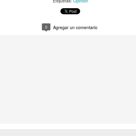
Etiquetas:
Opinión
1
agonia con
Reflexiones e
Grupo Satan
Ritmo calleje
epresión
historias de mi
0
Agregar un comentario
ay 10th
May 9th
Apr 27th
Apr 20th
abuela:El frío.
to Surfer
Fuerza
Me gusta la radio
Reflexiones 
Magallanes
de la Chile
historias de 
an 30th
Jan 15th
Jan 14th
Jan 10th
abuela: El tie
1
3
1
ria del agua
Lleve de lo bueno
Mapocho a
Publicidad d
colores
Puma
ec 24th
Dec 21st
Dec 18th
Dec 13th