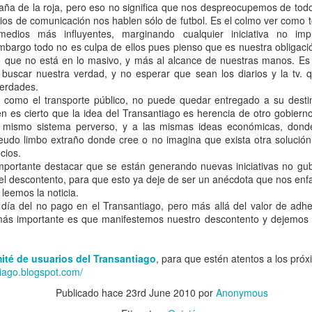
ña de la roja, pero eso no significa que nos despreocupemos de tod
selecta
Americana
Miguel
os de comunicación nos hablen sólo de futbol. Es el colmo ver como 
an 25th
Dec 28th
Dec 12th
Nov 22nd
edios más influyentes, marginando cualquier iniciativa no im
bargo todo no es culpa de ellos pues pienso que es nuestra obligac
o que no está en lo masivo, y más al alcance de nuestras manos. Es
 buscar nuestra verdad, y no esperar que sean los diarios y la tv. 
la película
La Mercedes
Basura humana
La gente de co
verdades.
 como el transporte público, no puede quedar entregado a su destin
"sapbe"
ep 25th
Sep 25th
Aug 11th
Jul 9th
en es cierto que la idea del Transantiago es herencia de otro gobiern
 mismo sistema perverso, y a las mismas ideas económicas, dond
udo limbo extraño donde cree o no imagina que exista otra solución
cios.
importante destacar que se están generando nuevas iniciativas no g
Música
Las galletitas
Farmacias
Back to the fut
 el descontento, para que esto ya deje de ser un anécdota que nos enf
mpesina
terribles a la vista
eemos la noticia.
Música
pr 18th
Apr 17th
Apr 15th
Apr 12th
ía del no pago en el Transantiago, pero más allá del valor de adhe
mpesina
 más importante es que manifestemos nuestro descontento y dejemos
ité de usuarios del Transantiago
, para que estén atentos a los pró
la otoño
Carruselito
Las caluguitas
Tomates de
tiago.blogspot.com/
erzaaysen
del metro de
centro
ar 22nd
Mar 20th
Feb 4th
Jan 25th
Publicado hace
23rd June 2010
por
Anonymous
Stgo.