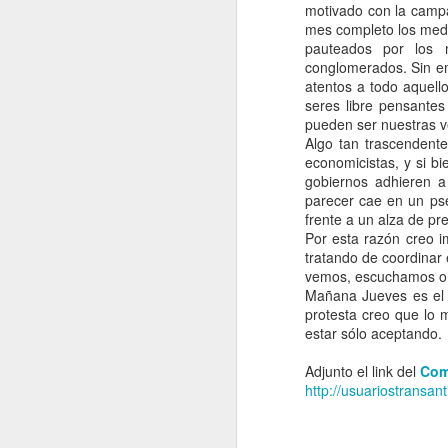
motivado con la campa
viaje corto o de
infaltables para
Mar 28th
Mar 24th
mes completo los medi
Mar 24th
J
fin de semana
viajes veraniegos
Tarde en Tortel
pauteados por los m
conglomerados. Sin em
atentos a todo aquell
seres libre pensantes
Domingos
Teclado
El despertador
No 
pueden ser nuestras 
desconfigurado
Algo tan trascendente
Oct 10th
Oct 5th
Sep 27th
S
economicistas, y si bi
gobiernos adhieren a
1
parecer cae en un pse
frente a un alza de pre
Por esta razón creo 
Yo no dono mis
Adiós maestro
Bonsái
tratando de coordinar
pesos
Samuel del Valle
Ca
vemos, escuchamos o l
Adiós maestro
May 14th
Apr 30th
Apr 30th
A
Mañana Jueves es el d
Samuel del Valle
Ca
protesta creo que lo
estar sólo aceptando.
Adjunto el link del
Com
Joven y alocada
El vigilante de la
El mirón del Lider
Ho
http://usuariostransan
cocina
Express
#Fu
Apr 3rd
Mar 30th
Mar 27th
M